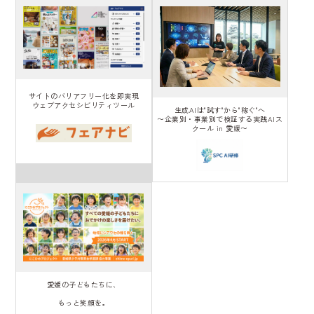
サイトのバリアフリー化を即実現
ウェブアクセシビリティツール
生成AIは"試す"から"稼ぐ"へ
〜企業別・事業別で検証する実践AIス
クール in 愛媛〜
愛媛の子どもたちに、
もっと笑顔を。