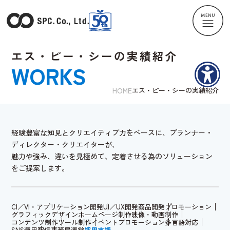
エス・ピー・シーの実績紹介
WORKS
HOME
エス・ピー・シーの実績紹介
経験豊富な知見とクリエイティブ力をベースに、プランナー・
ディレクター・クリエイターが、
魅力や強み、違いを見極めて、定着させる為のソリューション
をご提案します。
CI／VI・アプリケーション開発
UI／UX開発
商品開発
プロモーション
グラフィックデザイン
ホームページ制作
映像・動画制作
コンテンツ制作
ツール制作
イベントプロモーション
多言語対応
SNS運用
配信
事務局運営
採用支援