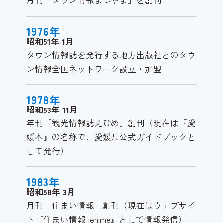
月刊「タウン情報まつやま」を創刊
1976
年
昭和51年
1
月
タウン情報誌を発行する地方出版社とのタウ
ン情報全国ネットワーク設立・加盟
1978
年
昭和53年
11
月
年刊「観光情報誌えひめ」創刊（現在は『愛
媛本』の名称で、愛媛県公式ガイドブックと
して発行）
1983
年
昭和58年
3
月
月刊「住まい情報」創刊（現在はウェブサイ
ト『住まい情報 iehime』として情報発信）