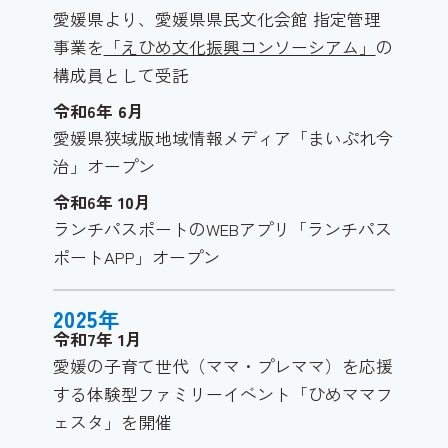
愛媛県より、愛媛県県民文化会館 指定管理
事業を
「えひめ文化振興コンソーシアム」
の
構成員として受託
令和6年
6
月
愛媛県狭域版地域情報メディア「まいぷれ今
治」オープン
令和6年
10
月
ランチパスポートのWEBアプリ「ランチパス
ポートAPP」オープン
2025
年
令和7年
1
月
愛媛の子育て世代（ママ・プレママ）を応援
する体験型ファミリーイベント「ひめママフ
ェスタ」を開催