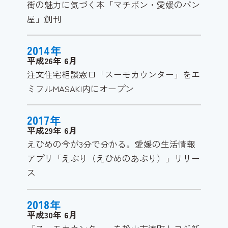
街の魅力に気づく本「マチボン・愛媛のパン
屋」創刊
2014
年
平成26年
6
月
注文住宅相談窓口「スーモカウンター」をエ
ミフルMASAKI内にオープン
2017
年
平成29年
6
月
えひめの今が3分で分かる。愛媛の生活情報
アプリ「えぷり（えひめのあぷり）」リリー
ス
2018
年
平成30年
6
月