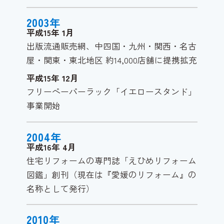
2003
年
平成15年
1
月
出版流通販売網、中四国・九州・関西・名古
屋・関東・東北地区 約14,000店舗に提携拡充
平成15年
12
月
フリーペーパーラック「イエロースタンド」
事業開始
2004
年
平成16年
4
月
住宅リフォームの専門誌「えひめリフォーム
図鑑」創刊（現在は『愛媛のリフォーム』の
名称として発行）
2010
年