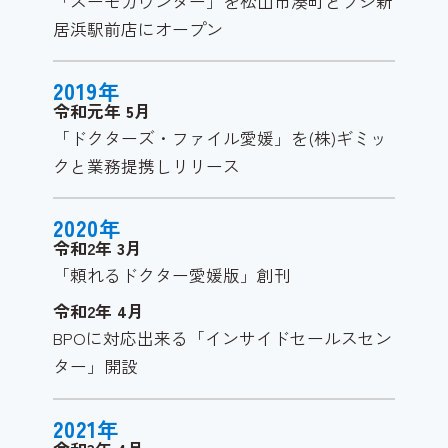
「スーモカウンター」を松山市湊町とフジ新
居浜駅前店にオープン
2019
年
令和元年
5
月
「ドクターズ・ファイル愛媛」を(株)ギミッ
クと業務提携しリリース
2020
年
令和2年
3
月
「頼れるドクター愛媛版」創刊
令和2年
4
月
BPOに対応出来る「インサイドセールスセン
ター」開設
2021
年