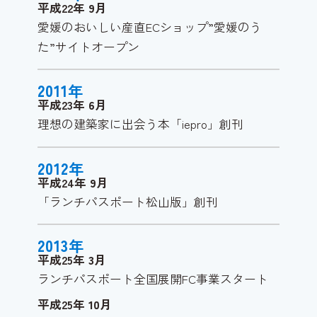
平成22年
9
月
愛媛のおいしい産直ECショップ”愛媛のう
た”サイトオープン
2011
年
平成23年
6
月
理想の建築家に出会う本「iepro」創刊
2012
年
平成24年
9
月
「ランチパスポート松山版」創刊
2013
年
平成25年
3
月
ランチパスポート全国展開FC事業スタート
平成25年
10
月