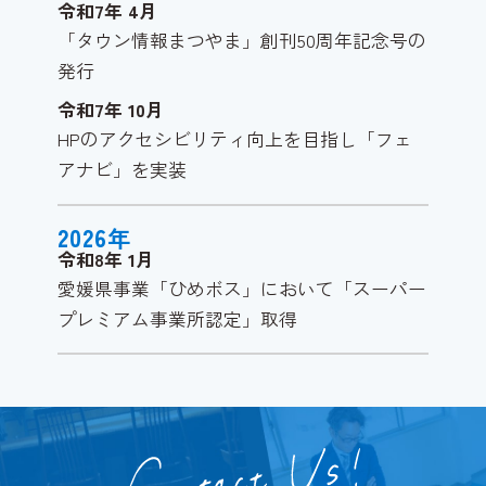
令和7年
4
月
「タウン情報まつやま」創刊50周年記念号の
発行
令和7年
10
月
HPのアクセシビリティ向上を目指し「フェ
アナビ」を実装
2026
年
令和8年
1
月
愛媛県事業「ひめボス」において「スーパー
プレミアム事業所認定」取得