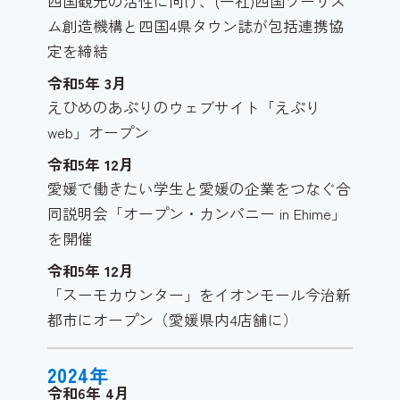
四国観光の活性に向け、(一社)四国ツーリズ
ム創造機構と四国4県タウン誌が包括連携協
定を締結
令和5年
3
月
えひめのあぷりのウェブサイト「えぷり
web」オープン
令和5年
12
月
愛媛で働きたい学生と愛媛の企業をつなぐ合
同説明会「オープン・カンパニー in Ehime」
を開催
令和5年
12
月
「スーモカウンター」をイオンモール今治新
都市にオープン（愛媛県内4店舗に）
2024
年
令和6年
4
月