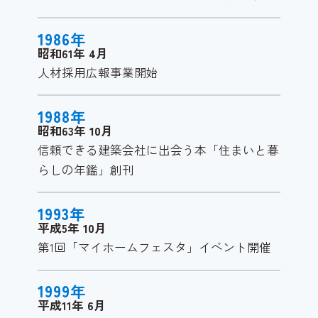
1986
年
昭和61年
4
月
人材採用広報事業開始
1988
年
昭和63年
10
月
信頼できる建築会社に出会う本「住まいと暮
らしの年鑑」創刊
1993
年
平成5年
10
月
第1回「マイホームフェスタ」イベント開催
1999
年
平成11年
6
月